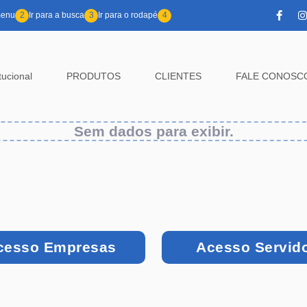
menu
2
Ir para a busca
3
Ir para o rodapé
4
itucional
PRODUTOS
CLIENTES
FALE CONOSC
Sem dados para exibir.
cesso Empresas
Acesso Servid